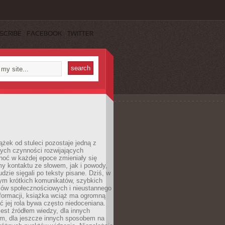
SCRIBE
FACEBOOK
TWITTER
ążek od stuleci pozostaje jedną z
ych czynności rozwijających
hoć w każdej epoce zmieniały się
y kontaktu ze słowem, jak i powody,
udzie sięgali po teksty pisane. Dziś, w
nym krótkich komunikatów, szybkich
iów społecznościowych i nieustannego
nformacji, książka wciąż ma ogromną
ć jej rola bywa często niedoceniana.
jest źródłem wiedzy, dla innych
m, dla jeszcze innych sposobem na