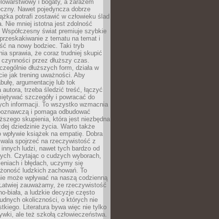
elowarstwowy i bogaty, a zarazem
eczny. Nawet pojedyncza dobrze
ążka potrafi zostawić w człowieku ślad
a. Nie mniej istotna jest zdolność
. Współczesny świat premiuje szybkie
przeskakiwanie z tematu na temat i
ść na nowy bodziec. Taki tryb
ia sprawia, że coraz trudniej skupić
j czynności przez dłuższy czas.
czególnie dłuższych form, działa w
ie jak trening uważności. Aby
bułę, argumentację lub tok
autora, trzeba śledzić treść, łączyć
miętywać szczegóły i powracać do
ych informacji. To wszystko wzmacnia
 poznawczą i pomaga odbudować
ższego skupienia, która jest niezbędna
dej dziedzinie życia. Warto także
 wpływie książek na empatię. Dobra
ozwala spojrzeć na rzeczywistość z
innych ludzi, nawet tych bardzo od
ych. Czytając o cudzych wyborach,
eniach i błędach, uczymy się
ożoność ludzkich zachowań. To
ie może wpływać na naszą codzienną
 Łatwiej zauważamy, że rzeczywistość
rno-biała, a ludzkie decyzje często
rudnych okoliczności, o których nie
kiego. Literatura bywa więc nie tylko
ywki, ale też szkołą człowieczeństwa.