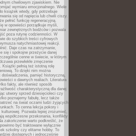
odnym chwilowym zjawiskiem. Nie
omijać wymiaru emocjonalnego. Wiele
o książek wtedy, gdy potrzebuje
rwania się od napięcia lub chwili ciszy.
e pełnić funkcję regeneracyjną.
ię w opowieści porządkuje myśli,
iar zewnętrznych bodźców i pozwala
jść poza rutynę codzienności. W
wie do szybkich treści cyfrowych
 wymusza natychmiastowej reakcji.
nić. Daje czas na zatrzymanie,
e się i spokojne przeżycie danej
 szczególnie cenne w świecie, w którym
odczuwa przewlekłe zmęczenie
 Książki pełnią też istotną rolę
eniową. To dzięki nim można
 doświadczenia, pamięć historyczną,
powieści o dawnych realiach. Literatura
tylko fakty, ale również sposób
rażliwość charakterystyczną dla danej
jąc utwory sprzed dziesięcioleci czy
 tylko poznajemy fabułę, lecz także
atrzeć na świat oczami ludzi żyjących
unkach. To cenna lekcja pokory i
kulturowej. Pozwala lepiej zrozumieć,
ją współczesne przekonania, konflikty
Na zakończenie warto podkreślić, że
 powinno być traktowane wyłącznie
ek szkolny czy elitarne hobby. To
ardziej dostępnych i jednocześnie