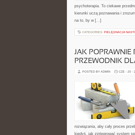
psychoterapia. To ciekawe przedmi
kierunki uczą poznawania i zrozu
na to, by w […]
CATEGORIES:
PIELĘGNACJA NAS
JAK POPRAWNIE 
PRZEWODNIK DL
POSTED BY ADMIN
CZE - 20 -
rozwiązania, aby cały proces przeb
kiedyś, jak zintegrować system spr