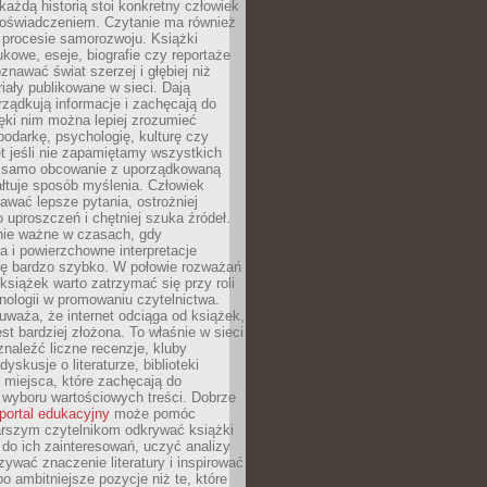
każdą historią stoi konkretny człowiek
oświadczeniem. Czytanie ma również
 procesie samorozwoju. Książki
kowe, eseje, biografie czy reportaże
znawać świat szerzej i głębiej niż
riały publikowane w sieci. Dają
rządkują informacje i zachęcają do
zięki nim można lepiej zrozumieć
spodarkę, psychologię, kulturę czy
t jeśli nie zapamiętamy wszystkich
 samo obcowanie z uporządkowaną
łtuje sposób myślenia. Człowiek
wać lepsze pytania, ostrożniej
 uproszczeń i chętniej szuka źródeł.
nie ważne w czasach, gdy
a i powierzchowne interpretacje
ię bardzo szybko. W połowie rozważań
książek warto zatrzymać się przy roli
ologii w promowaniu czytelnictwa.
waża, że internet odciąga od książek,
est bardziej złożona. To właśnie w sieci
naleźć liczne recenzje, kluby
dyskusje o literaturze, biblioteki
 miejsca, które zachęcają do
wyboru wartościowych treści. Dobrze
portal edukacyjny
może pomóc
arszym czytelnikom odkrywać książki
do ich zainteresowań, uczyć analizy
zywać znaczenie literatury i inspirować
po ambitniejsze pozycje niż te, które