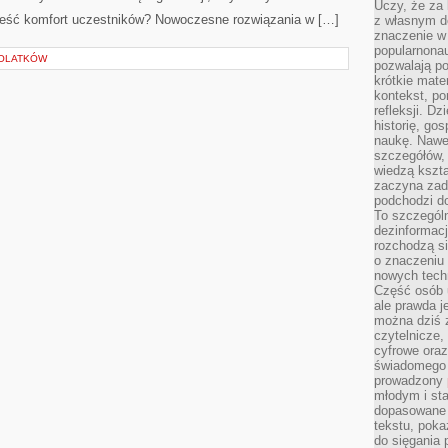
Uczy, że za 
ieść komfort uczestników? Nowoczesne rozwiązania w […]
z własnym d
znaczenie w
popularnonau
TOLATKÓW
pozwalają po
krótkie mate
kontekst, po
refleksji. D
historię, go
naukę. Nawe
szczegółów,
wiedzą kszta
zaczyna zada
podchodzi do
To szczegól
dezinformacj
rozchodzą s
o znaczeniu 
nowych techn
Część osób u
ale prawda j
można dziś z
czytelnicze, 
cyfrowe oraz
świadomego 
prowadzony
młodym i st
dopasowane 
tekstu, poka
do sięgania 