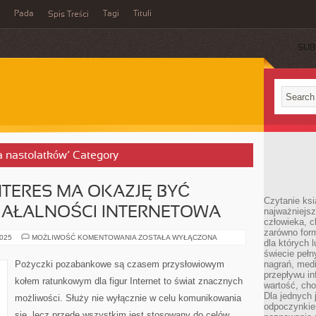
Pada
Tagi
Tituli
Spis Treści
SUB
ja nastolatków’ Category
TERES MA OKAZJĘ BYĆ
Czytanie ksi
IAŁALNOŚCI INTERNETOWA
najważniejsz
człowieka, c
zarówno form
POMYSŁEM
2025
MOŻLIWOŚĆ KOMENTOWANIA
ZOSTAŁA WYŁĄCZONA
dla których l
NA
INTERES
świecie peł
MA
Pożyczki pozabankowe są czasem przysłowiowym
nagrań, med
OKAZJĘ
przepływu i
BYĆ
kołem ratunkowym dla figur Internet to świat znacznych
PRAKTYCZNA
wartość, cho
DZIAŁALNOŚCI
Dla jednych 
możliwości. Służy nie wyłącznie w celu komunikowania
INTERNETOWA
odpoczynkie
się, lecz przede wszystkim jest stosowany do celów