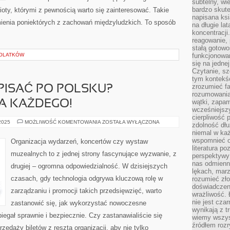
subtelny, wi
bardzo skut
oty, którymi z pewnością warto się zainteresować. Takie
napisana ksi
mienia poniektórych z zachowań międzyludzkich. To sposób
na długie lat
koncentracji
reagowanie, 
stałą gotowo
TOLATKÓW
funkcjonowan
się na jedne
Czytanie, sz
tym kontekśc
zrozumieć fa
PISAĆ PO POLSKU?
rozumowania 
wątki, zapa
A KAŻDEGO!
wcześniejsz
cierpliwość
JAK
 2025
MOŻLIWOŚĆ KOMENTOWANIA
ZOSTAŁA WYŁĄCZONA
zdolność dłu
POPRAWNIE
niemal w każ
PISAĆ
PO
wspomnieć o
Organizacja wydarzeń, koncertów czy wystaw
POLSKU?
literatura p
PRZEWODNIK
muzealnych to z jednej strony fascynujące wyzwanie, z
perspektywy 
DLA
KAŻDEGO!
nas odmienn
drugiej – ogromna odpowiedzialność. W dzisiejszych
lękach, marz
czasach, gdy technologia odgrywa kluczową rolę w
rozumieć zł
doświadczen
zarządzaniu i promocji takich przedsięwzięć, warto
wrażliwość.
nie jest cza
zastanowić się, jak wykorzystać nowoczesne
wynikają z t
iegał sprawnie i bezpiecznie. Czy zastanawialiście się
wiemy wszyst
źródłem rozr
zedaży biletów z resztą organizacji, aby nie tylko