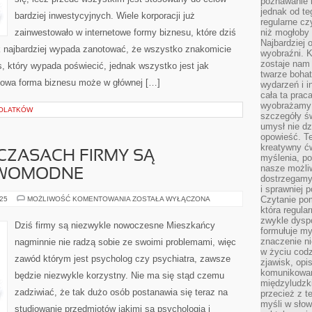
poznawanie 
jednak od te
bardziej inwestycyjnych. Wiele korporacji już
regularne cz
zainwestowało w internetowe formy biznesu, które dziś
niż mogłoby 
Najbardziej 
k najbardziej wypada zanotować, że wszystko znakomicie
wyobraźni. K
zostaje nam
, który wypada poświecić, jednak wszystko jest jak
twarze bohat
netowa forma biznesu może w głównej […]
wydarzeń i i
cała ta prac
wyobrażamy s
TOLATKÓW
szczegóły ś
umysł nie dz
opowieść. Te
kreatywny ć
 CZASACH FIRMY SĄ
myślenia, p
nasze możliw
OWOMODNE
dostrzegamy 
i sprawniej 
W
Czytanie po
025
MOŻLIWOŚĆ KOMENTOWANIA
ZOSTAŁA WYŁĄCZONA
DZISIEJSZYCH
która regula
CZASACH
zwykle dysp
FIRMY
Dziś firmy są niezwykle nowoczesne Mieszkańcy
SĄ
formułuje my
NIEZMIERNIE
znaczenie ni
nagminnie nie radzą sobie ze swoimi problemami, więc
NOWOMODNE
w życiu cod
zawód którym jest psycholog czy psychiatra, zawsze
zjawisk, opi
komunikowani
będzie niezwykle korzystny. Nie ma się stąd czemu
międzyludzk
zadziwiać, że tak dużo osób postanawia się teraz na
przecież z t
myśli w słow
studiowanie przedmiotów jakimi są psychologia i