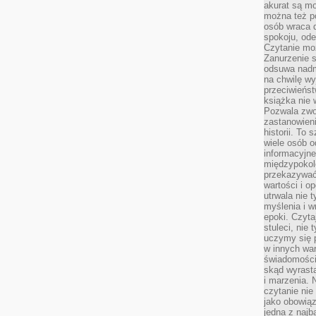
akurat są m
można też p
osób wraca d
spokoju, ode
Czytanie moż
Zanurzenie s
odsuwa nadm
na chwilę wy
przeciwieńst
książka nie
Pozwala zwol
zastanowieni
historii. To
wiele osób 
informacyjne.
międzypokol
przekazywać
wartości i o
utrwala nie 
myślenia i w
epoki. Czyta
stuleci, nie
uczymy się p
w innych war
świadomości 
skąd wyrasta
i marzenia. 
czytanie nie
jako obowiąz
jedna z najb