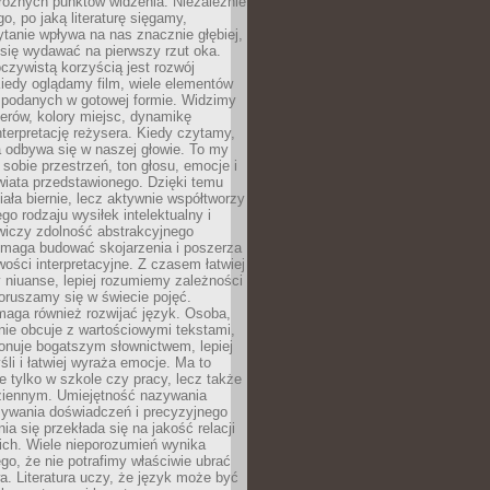
różnych punktów widzenia. Niezależnie
go, po jaką literaturę sięgamy,
ytanie wpływa na nas znacznie głębiej,
się wydawać na pierwszy rzut oka.
oczywistą korzyścią jest rozwój
iedy oglądamy film, wiele elementów
 podanych w gotowej formie. Widzimy
erów, kolory miejsc, dynamikę
nterpretację reżysera. Kiedy czytamy,
a odbywa się w naszej głowie. To my
obie przestrzeń, ton głosu, emocje i
wiata przedstawionego. Dzięki temu
iała biernie, lecz aktywnie współtworzy
go rodzaju wysiłek intelektualny i
wiczy zdolność abstrakcyjnego
omaga budować skojarzenia i poszerza
ości interpretacyjne. Z czasem łatwiej
niuanse, lepiej rozumiemy zależności
poruszamy się w świecie pojęć.
maga również rozwijać język. Osoba,
rnie obcuje z wartościowymi tekstami,
onuje bogatszym słownictwem, lepiej
śli i łatwiej wyraża emocje. Ma to
e tylko w szkole czy pracy, lecz także
ziennym. Umiejętność nazywania
sywania doświadczeń i precyzyjnego
a się przekłada się na jakość relacji
ich. Wiele nieporozumień wynika
ego, że nie potrafimy właściwie ubrać
a. Literatura uczy, że język może być