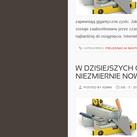
zapewniają gigantyczne zyski. Ja
zostaje zaabsorbowane przez czas
najbardziej do osiągnięcia. Inter
CATEGORIES:
PIELĘGNACJA NAS
W DZISIEJSZYCH
NIEZMIERNIE N
POSTED BY ADMIN
SIE - 5 - 2