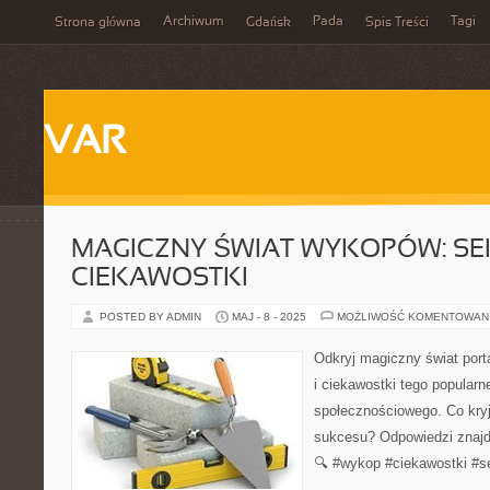
Archiwum
Pada
Tagi
Strona główna
Gdańsk
Spis Treści
VAR
MAGICZNY ŚWIAT WYKOPÓW: SEK
CIEKAWOSTKI
POSTED BY ADMIN
MAJ - 8 - 2025
MOŻLIWOŚĆ KOMENTOWAN
Odkryj magiczny świat port
i ciekawostki tego popularn
społecznościowego. Co kryj
sukcesu? Odpowiedzi znajd
🔍 #wykop #ciekawostki #s