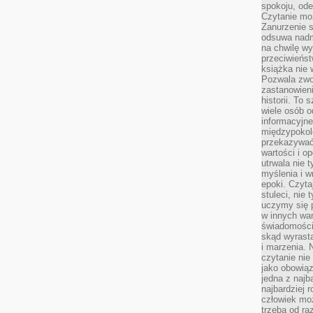
spokoju, ode
Czytanie moż
Zanurzenie s
odsuwa nadm
na chwilę wy
przeciwieńst
książka nie
Pozwala zwol
zastanowieni
historii. To
wiele osób 
informacyjne.
międzypokol
przekazywać
wartości i o
utrwala nie 
myślenia i w
epoki. Czyta
stuleci, nie
uczymy się p
w innych war
świadomości 
skąd wyrasta
i marzenia. 
czytanie nie
jako obowiąz
jedna z najb
najbardziej 
człowiek mo
trzeba od ra