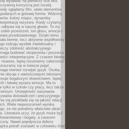
się wydawać na pierwszy rzut oka.
oczywistą korzyścią jest rozwój
iedy oglądamy film, wiele elementów
 podanych w gotowej formie. Widzimy
erów, kolory miejsc, dynamikę
nterpretację reżysera. Kiedy czytamy,
a odbywa się w naszej głowie. To my
obie przestrzeń, ton głosu, emocje i
wiata przedstawionego. Dzięki temu
iała biernie, lecz aktywnie współtworzy
go rodzaju wysiłek intelektualny i
wiczy zdolność abstrakcyjnego
omaga budować skojarzenia i poszerza
ości interpretacyjne. Z czasem łatwiej
niuanse, lepiej rozumiemy zależności
poruszamy się w świecie pojęć.
maga również rozwijać język. Osoba,
rnie obcuje z wartościowymi tekstami,
onuje bogatszym słownictwem, lepiej
śli i łatwiej wyraża emocje. Ma to
e tylko w szkole czy pracy, lecz także
ziennym. Umiejętność nazywania
sywania doświadczeń i precyzyjnego
a się przekłada się na jakość relacji
ich. Wiele nieporozumień wynika
ego, że nie potrafimy właściwie ubrać
a. Literatura uczy, że język może być
elowarstwowy i bogaty, a zarazem
eczny. Nawet pojedyncza dobrze
ążka potrafi zostawić w człowieku ślad