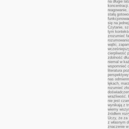
na długie lat
koncentracji
reagowanie, 
stałą gotowo
funkcjonowan
się na jedne
Czytanie, sz
tym kontekśc
zrozumieć fa
rozumowania 
wątki, zapa
wcześniejsz
cierpliwość
zdolność dłu
niemal w każ
wspomnieć o
literatura p
perspektywy 
nas odmienn
lękach, marz
rozumieć zł
doświadczen
wrażliwość.
nie jest cza
wynikają z t
wiemy wszyst
źródłem rozr
Uczy, że za 
z własnym d
znaczenie w