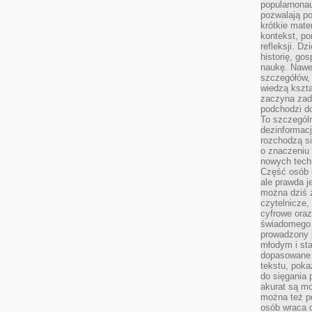
popularnonau
pozwalają po
krótkie mate
kontekst, po
refleksji. D
historię, go
naukę. Nawe
szczegółów,
wiedzą kszta
zaczyna zada
podchodzi do
To szczegól
dezinformacj
rozchodzą s
o znaczeniu 
nowych techn
Część osób u
ale prawda j
można dziś z
czytelnicze, 
cyfrowe oraz
świadomego 
prowadzony
młodym i st
dopasowane 
tekstu, poka
do sięgania 
akurat są m
można też p
osób wraca d