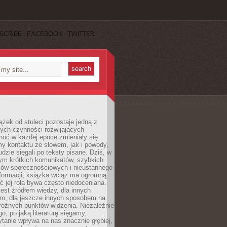
SCRIBE
FACEBOOK
TWITTER
ążek od stuleci pozostaje jedną z
ych czynności rozwijających
hoć w każdej epoce zmieniały się
y kontaktu ze słowem, jak i powody,
udzie sięgali po teksty pisane. Dziś, w
nym krótkich komunikatów, szybkich
iów społecznościowych i nieustannego
nformacji, książka wciąż ma ogromną
ć jej rola bywa często niedoceniana.
jest źródłem wiedzy, dla innych
m, dla jeszcze innych sposobem na
różnych punktów widzenia. Niezależnie
go, po jaką literaturę sięgamy,
ytanie wpływa na nas znacznie głębiej,