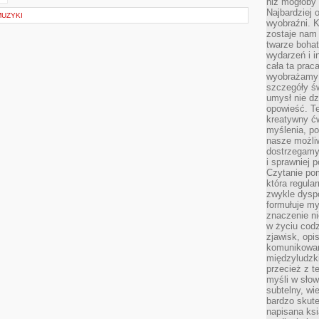
niż mogłoby 
Najbardziej 
MUZYKI
wyobraźni. K
zostaje nam
twarze bohat
wydarzeń i i
cała ta prac
wyobrażamy s
szczegóły ś
umysł nie dz
opowieść. Te
kreatywny ć
myślenia, p
nasze możliw
dostrzegamy 
i sprawniej 
Czytanie po
która regula
zwykle dysp
formułuje my
znaczenie ni
w życiu cod
zjawisk, opi
komunikowani
międzyludzk
przecież z t
myśli w słow
subtelny, wi
bardzo skut
napisana ksi