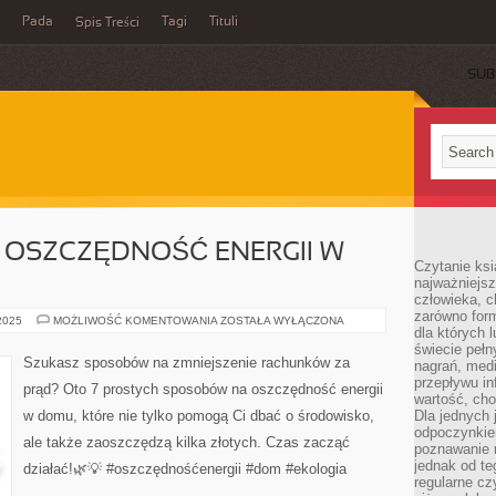
Pada
Tagi
Tituli
Spis Treści
SUB
 OSZCZĘDNOŚĆ ENERGII W
Czytanie ksi
najważniejsz
człowieka, c
zarówno form
7
 2025
MOŻLIWOŚĆ KOMENTOWANIA
ZOSTAŁA WYŁĄCZONA
dla których l
SPOSOBÓW
NA
świecie peł
OSZCZĘDNOŚĆ
Szukasz sposobów na zmniejszenie rachunków za
nagrań, med
ENERGII
W
przepływu i
prąd? Oto 7 prostych sposobów na oszczędność energii
DOMU
wartość, cho
w domu, które nie tylko pomogą Ci dbać o środowisko,
Dla jednych 
odpoczynkie
ale także zaoszczędzą kilka złotych. Czas zacząć
poznawanie 
jednak od te
działać!🌿💡 #oszczędnośćenergii #dom #ekologia
regularne cz