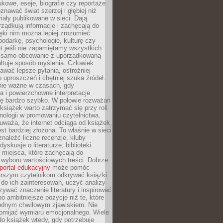
kowe, eseje, biografie czy reportaże
znawać świat szerzej i głębiej niż
riały publikowane w sieci. Dają
rządkują informacje i zachęcają do
zięki nim można lepiej zrozumieć
spodarkę, psychologię, kulturę czy
t jeśli nie zapamiętamy wszystkich
 samo obcowanie z uporządkowaną
łtuje sposób myślenia. Człowiek
wać lepsze pytania, ostrożniej
 uproszczeń i chętniej szuka źródeł.
nie ważne w czasach, gdy
a i powierzchowne interpretacje
ię bardzo szybko. W połowie rozważań
książek warto zatrzymać się przy roli
ologii w promowaniu czytelnictwa.
waża, że internet odciąga od książek,
est bardziej złożona. To właśnie w sieci
naleźć liczne recenzje, kluby
dyskusje o literaturze, biblioteki
 miejsca, które zachęcają do
wyboru wartościowych treści. Dobrze
portal edukacyjny
może pomóc
arszym czytelnikom odkrywać książki
do ich zainteresowań, uczyć analizy
zywać znaczenie literatury i inspirować
po ambitniejsze pozycje niż te, które
odnym chwilowym zjawiskiem. Nie
omijać wymiaru emocjonalnego. Wiele
o książek wtedy, gdy potrzebuje