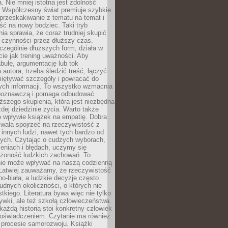
a. Nie mniej istotna jest zdolność
. Współczesny świat premiuje szybkie
przeskakiwanie z tematu na temat i
ść na nowy bodziec. Taki tryb
ia sprawia, że coraz trudniej skupić
j czynności przez dłuższy czas.
czególnie dłuższych form, działa w
ie jak trening uważności. Aby
bułę, argumentację lub tok
autora, trzeba śledzić treść, łączyć
miętywać szczegóły i powracać do
ych informacji. To wszystko wzmacnia
 poznawczą i pomaga odbudować
ższego skupienia, która jest niezbędna
dej dziedzinie życia. Warto także
 wpływie książek na empatię. Dobra
ozwala spojrzeć na rzeczywistość z
innych ludzi, nawet tych bardzo od
ych. Czytając o cudzych wyborach,
eniach i błędach, uczymy się
ożoność ludzkich zachowań. To
ie może wpływać na naszą codzienną
 Łatwiej zauważamy, że rzeczywistość
rno-biała, a ludzkie decyzje często
rudnych okoliczności, o których nie
kiego. Literatura bywa więc nie tylko
ywki, ale też szkołą człowieczeństwa.
każdą historią stoi konkretny człowiek
oświadczeniem. Czytanie ma również
 procesie samorozwoju. Książki