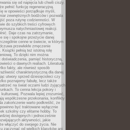
rwania się od napięcia lub chwili ciszy.
e pełnić funkcję regeneracyjną.
ię w opowieści porządkuje myśli,
iar zewnętrznych bodźców i pozwala
jść poza rutynę codzienności. W
wie do szybkich treści cyfrowych
 wymusza natychmiastowej reakcji.
nić. Daje czas na zatrzymanie,
e się i spokojne przeżycie danej
 szczególnie cenne w świecie, w którym
odczuwa przewlekłe zmęczenie
 Książki pełnią też istotną rolę
eniową. To dzięki nim można
 doświadczenia, pamięć historyczną,
powieści o dawnych realiach. Literatura
tylko fakty, ale również sposób
rażliwość charakterystyczną dla danej
jąc utwory sprzed dziesięcioleci czy
 tylko poznajemy fabułę, lecz także
atrzeć na świat oczami ludzi żyjących
unkach. To cenna lekcja pokory i
kulturowej. Pozwala lepiej zrozumieć,
ją współczesne przekonania, konflikty
Na zakończenie warto podkreślić, że
 powinno być traktowane wyłącznie
ek szkolny czy elitarne hobby. To
ardziej dostępnych i jednocześnie
rozwijających aktywności, jakie
że włączyć do swojego życia. Nie
zu zaczynać od wielkich klasyków ani