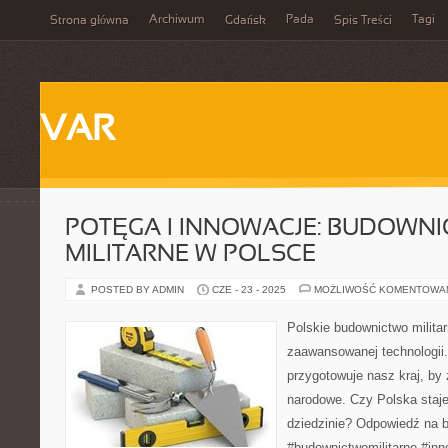
Archiwum
Pada
Tagi
Strona główna
Gdańsk
Spis Treści
VAR
POTĘGA I INNOWACJE: BUDOWN
MILITARNE W POLSCE
POSTED BY ADMIN
CZE - 23 - 2025
MOŻLIWOŚĆ KOMENTOWA
Polskie budownictwo militar
zaawansowanej technologii.
przygotowuje nasz kraj, b
narodowe. Czy Polska staje 
dziedzinie? Odpowiedź na b
#budownictwomilitarne #in