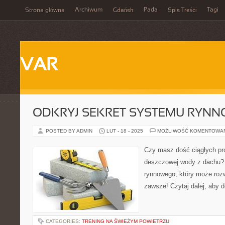
Archiwum
Pada
Tagi
Strona główna
Gdańsk
Spis Treści
VAR
ODKRYJ SEKRET SYSTEMU RYNN
POSTED BY ADMIN
LUT - 18 - 2025
MOŻLIWOŚĆ KOMENTOWA
Czy masz dość ciągłych p
deszczowej wody z dachu? 
rynnowego, który może rozw
zawsze! Czytaj dalej, aby d
CATEGORIES:
TRENING NA ŚWIEŻYM POWIETRZU