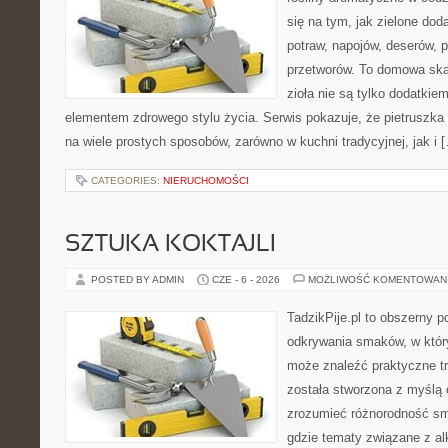
się na tym, jak zielone do
potraw, napojów, deserów,
przetworów. To domowa ska
zioła nie są tylko dodatkiem
elementem zdrowego stylu życia. Serwis pokazuje, że pietrusz
na wiele prostych sposobów, zarówno w kuchni tradycyjnej, jak i 
CATEGORIES:
NIERUCHOMOŚCI
SZTUKA KOKTAJLI
POSTED BY ADMIN
CZE - 6 - 2026
MOŻLIWOŚĆ KOMENTOWAN
TadzikPije.pl to obszerny p
odkrywania smaków, w któ
może znaleźć praktyczne tr
została stworzona z myślą 
zrozumieć różnorodność sm
gdzie tematy związane z a