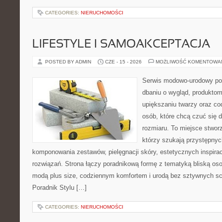
CATEGORIES:
NIERUCHOMOŚCI
LIFESTYLE I SAMOAKCEPTACJA
POSTED BY ADMIN
CZE - 15 - 2026
MOŻLIWOŚĆ KOMENTOWA
Serwis modowo-urodowy po
dbaniu o wygląd, produkt
upiększaniu twarzy oraz co
osób, które chcą czuć się d
rozmiaru. To miejsce stwor
którzy szukają przystępny
komponowania zestawów, pielęgnacji skóry, estetycznych inspira
rozwiązań. Strona łączy poradnikową formę z tematyką bliską oso
modą plus size, codziennym komfortem i urodą bez sztywnych 
Poradnik Stylu […]
CATEGORIES:
NIERUCHOMOŚCI