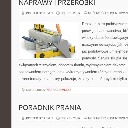
NAPRAWY I PRZERÓBKI
POSTED BY ADMIN
CZE - 5 - 2026
MOŻLIWOŚĆ KOMENTOWAN
Proszkic.pl to praktyczna s
poświęcona krawiectwu, kt
wiedzy dla osób stawiający
maszynie do szycia, jak rów
już podstawowe umiejętnoś
pomysły. Serwis skupia si
związanych z szyciem, doborem tkanin, wykonywaniem dekoracji,
poznawaniem narzędzi oraz wykorzystywaniem różnych technik kr
strona tematyczna, który pokazuje, że szycie może być nie tylko
CATEGORIES:
NIERUCHOMOŚCI
PORADNIK PRANIA
POSTED BY ADMIN
CZE - 4 - 2026
MOŻLIWOŚĆ KOMENTOWAN