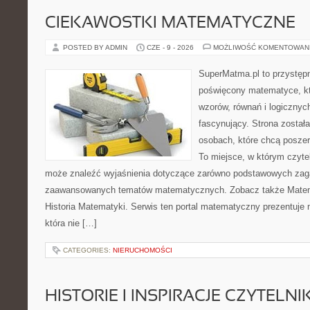
CIEKAWOSTKI MATEMATYCZNE
POSTED BY ADMIN
CZE - 9 - 2026
MOŻLIWOŚĆ KOMENTOWAN
SuperMatma.pl to przystępn
poświęcony matematyce, któ
wzorów, równań i logicznyc
fascynujący. Strona został
osobach, które chcą posze
To miejsce, w którym czyte
może znaleźć wyjaśnienia dotyczące zarówno podstawowych zagad
zaawansowanych tematów matematycznych. Zobacz także Matem
Historia Matematyki. Serwis ten portal matematyczny prezentuje
która nie […]
CATEGORIES:
NIERUCHOMOŚCI
HISTORIE I INSPIRACJE CZYTELN