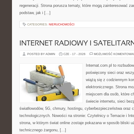
regeneracji. Strona porusza tematy, które mogą zainteresować z
podstaw, jak i […]
CATEGORIES:
NIERUCHOMOŚCI
INTERNET RADIOWY I SATELITAR
POSTED BY ADMIN
CZE - 17 - 2026
MOŻLIWOŚĆ KOMENTOWA
Internat.com.pl to rozbudo
poświęcony sieci oraz wszy
wiążą się z codziennym ko
elektronicznego. Strona m
miejscem dla osób, które 
świecie internetu, sieci b
światłowodów, 5G, chmury, hostingu, cyberbezpieczeństwa oraz 
technologicznych. Nowości na stronie: Czytelnicy o Temacie i Int
strona, w którym świat online zostaje pokazana w sposób bliski 
technicznego żargonu, […]