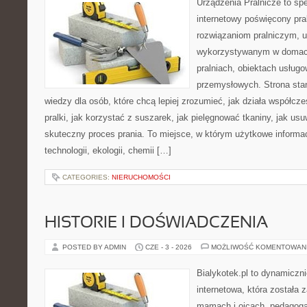
Urządzenia Pralnicze to spe
internetowy poświęcony pra
rozwiązaniom pralniczym, 
wykorzystywanym w domach,
pralniach, obiektach usług
przemysłowych. Strona sta
wiedzy dla osób, które chcą lepiej zrozumieć, jak działa współcze
pralki, jak korzystać z suszarek, jak pielęgnować tkaniny, jak us
skuteczny proces prania. To miejsce, w którym użytkowe informac
technologii, ekologii, chemii […]
CATEGORIES:
NIERUCHOMOŚCI
HISTORIE I DOŚWIADCZENIA
POSTED BY ADMIN
CZE - 3 - 2026
MOŻLIWOŚĆ KOMENTOWAN
Bialykotek.pl to dynamiczni
internetowa, która została 
mamach i ojcach, pedagoga