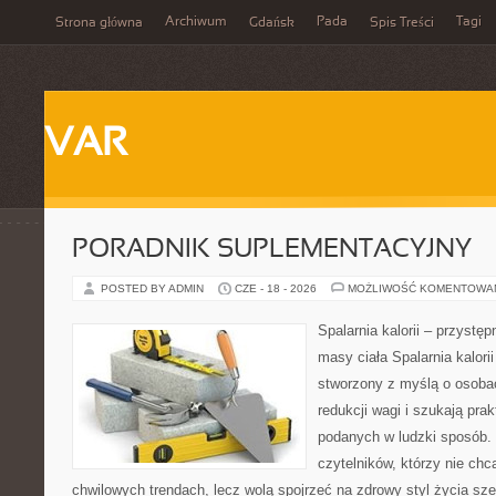
Archiwum
Pada
Tagi
Strona główna
Gdańsk
Spis Treści
VAR
PORADNIK SUPLEMENTACYJNY
POSTED BY ADMIN
CZE - 18 - 2026
MOŻLIWOŚĆ KOMENTOWA
Spalarnia kalorii – przystę
masy ciała Spalarnia kalorii
stworzony z myślą o osoba
redukcji wagi i szukają pra
podanych w ludzki sposób. 
czytelników, którzy nie chc
chwilowych trendach, lecz wolą spojrzeć na zdrowy styl życia sze