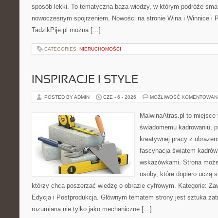
sposób lekki. To tematyczna baza wiedzy, w którym podróże sma
nowoczesnym spojrzeniem. Nowości na stronie Wina i Winnice i P
TadzikPije.pl można […]
CATEGORIES:
NIERUCHOMOŚCI
INSPIRACJE I STYLE
POSTED BY ADMIN
CZE - 6 - 2026
MOŻLIWOŚĆ KOMENTOWAN
MalwinaAtras.pl to miejsce
świadomemu kadrowaniu, po
kreatywnej pracy z obrazem.
fascynacja światem kadrów 
wskazówkami. Strona może
osoby, które dopiero uczą si
którzy chcą poszerzać wiedzę o obrazie cyfrowym. Kategorie: Zawó
Edycja i Postprodukcja. Głównym tematem strony jest sztuka zat
rozumiana nie tylko jako mechaniczne […]