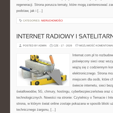
regeneracji. Strona porusza tematy, które mogą zainteresować z
podstaw, jak i […]
CATEGORIES:
NIERUCHOMOŚCI
INTERNET RADIOWY I SATELITAR
POSTED BY ADMIN
CZE - 17 - 2026
MOŻLIWOŚĆ KOMENTOWA
Internat.com.pl to rozbudo
poświęcony sieci oraz wszy
wiążą się z codziennym ko
elektronicznego. Strona m
miejscem dla osób, które 
świecie internetu, sieci b
światłowodów, 5G, chmury, hostingu, cyberbezpieczeństwa oraz 
technologicznych. Nowości na stronie: Czytelnicy o Temacie i Int
strona, w którym świat online zostaje pokazana w sposób bliski 
technicznego żargonu, […]