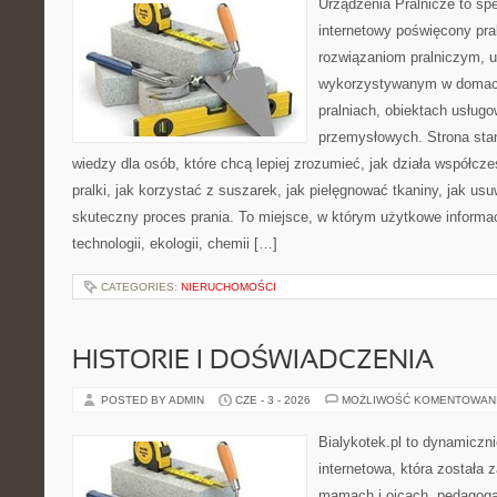
Urządzenia Pralnicze to spe
internetowy poświęcony pra
rozwiązaniom pralniczym, 
wykorzystywanym w domach,
pralniach, obiektach usług
przemysłowych. Strona sta
wiedzy dla osób, które chcą lepiej zrozumieć, jak działa współcze
pralki, jak korzystać z suszarek, jak pielęgnować tkaniny, jak us
skuteczny proces prania. To miejsce, w którym użytkowe informac
technologii, ekologii, chemii […]
CATEGORIES:
NIERUCHOMOŚCI
HISTORIE I DOŚWIADCZENIA
POSTED BY ADMIN
CZE - 3 - 2026
MOŻLIWOŚĆ KOMENTOWAN
Bialykotek.pl to dynamiczni
internetowa, która została 
mamach i ojcach, pedagoga