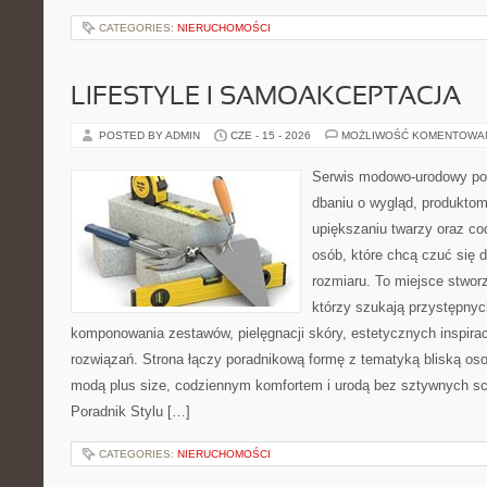
CATEGORIES:
NIERUCHOMOŚCI
LIFESTYLE I SAMOAKCEPTACJA
POSTED BY ADMIN
CZE - 15 - 2026
MOŻLIWOŚĆ KOMENTOWA
Serwis modowo-urodowy po
dbaniu o wygląd, produkt
upiększaniu twarzy oraz co
osób, które chcą czuć się d
rozmiaru. To miejsce stwor
którzy szukają przystępny
komponowania zestawów, pielęgnacji skóry, estetycznych inspira
rozwiązań. Strona łączy poradnikową formę z tematyką bliską oso
modą plus size, codziennym komfortem i urodą bez sztywnych 
Poradnik Stylu […]
CATEGORIES:
NIERUCHOMOŚCI