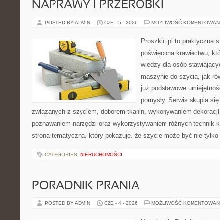
NAPRAWY I PRZERÓBKI
POSTED BY ADMIN
CZE - 5 - 2026
MOŻLIWOŚĆ KOMENTOWAN
Proszkic.pl to praktyczna s
poświęcona krawiectwu, kt
wiedzy dla osób stawiający
maszynie do szycia, jak rów
już podstawowe umiejętnoś
pomysły. Serwis skupia si
związanych z szyciem, doborem tkanin, wykonywaniem dekoracji,
poznawaniem narzędzi oraz wykorzystywaniem różnych technik kr
strona tematyczna, który pokazuje, że szycie może być nie tylko
CATEGORIES:
NIERUCHOMOŚCI
PORADNIK PRANIA
POSTED BY ADMIN
CZE - 4 - 2026
MOŻLIWOŚĆ KOMENTOWAN