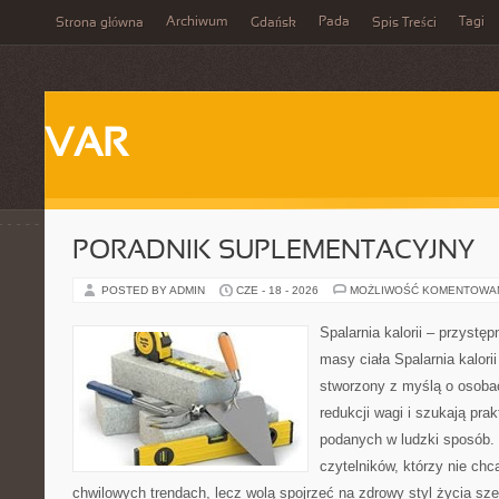
Archiwum
Pada
Tagi
Strona główna
Gdańsk
Spis Treści
VAR
PORADNIK SUPLEMENTACYJNY
POSTED BY ADMIN
CZE - 18 - 2026
MOŻLIWOŚĆ KOMENTOWA
Spalarnia kalorii – przystę
masy ciała Spalarnia kalorii
stworzony z myślą o osoba
redukcji wagi i szukają pra
podanych w ludzki sposób. 
czytelników, którzy nie chc
chwilowych trendach, lecz wolą spojrzeć na zdrowy styl życia sze