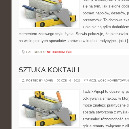
się na tym, jak zielone do
potraw, napojów, deserów,
przetworów. To domowa ska
zioła nie są tylko dodatkiem
elementem zdrowego stylu życia. Serwis pokazuje, że pietrusz
na wiele prostych sposobów, zarówno w kuchni tradycyjnej, jak i 
CATEGORIES:
NIERUCHOMOŚCI
SZTUKA KOKTAJLI
POSTED BY ADMIN
CZE - 6 - 2026
MOŻLIWOŚĆ KOMENTOWAN
TadzikPije.pl to obszerny p
odkrywania smaków, w któ
może znaleźć praktyczne tr
została stworzona z myślą 
zrozumieć różnorodność sm
gdzie tematy związane z a