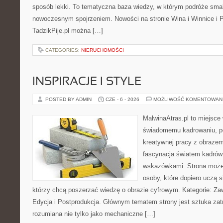
sposób lekki. To tematyczna baza wiedzy, w którym podróże sma
nowoczesnym spojrzeniem. Nowości na stronie Wina i Winnice i P
TadzikPije.pl można […]
CATEGORIES:
NIERUCHOMOŚCI
INSPIRACJE I STYLE
POSTED BY ADMIN
CZE - 6 - 2026
MOŻLIWOŚĆ KOMENTOWAN
MalwinaAtras.pl to miejsce
świadomemu kadrowaniu, po
kreatywnej pracy z obrazem.
fascynacja światem kadrów 
wskazówkami. Strona może
osoby, które dopiero uczą si
którzy chcą poszerzać wiedzę o obrazie cyfrowym. Kategorie: Zawó
Edycja i Postprodukcja. Głównym tematem strony jest sztuka zat
rozumiana nie tylko jako mechaniczne […]