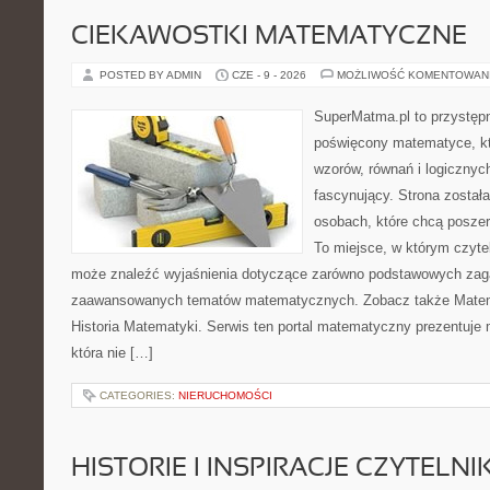
CIEKAWOSTKI MATEMATYCZNE
POSTED BY ADMIN
CZE - 9 - 2026
MOŻLIWOŚĆ KOMENTOWAN
SuperMatma.pl to przystępn
poświęcony matematyce, któ
wzorów, równań i logicznyc
fascynujący. Strona został
osobach, które chcą posze
To miejsce, w którym czyte
może znaleźć wyjaśnienia dotyczące zarówno podstawowych zagad
zaawansowanych tematów matematycznych. Zobacz także Matem
Historia Matematyki. Serwis ten portal matematyczny prezentuje
która nie […]
CATEGORIES:
NIERUCHOMOŚCI
HISTORIE I INSPIRACJE CZYTELN